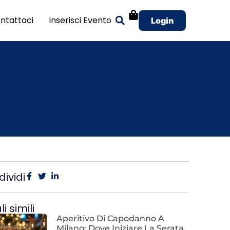
ntattaci
Inserisci Evento
Login
ividi
i simili
Aperitivo Di Capodanno A
Milano: Dove Iniziare La Serata