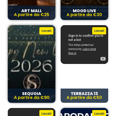
ART MALL
MOOD LIVE
A partire da €25
A partire da €30
Locali
Locali
SEQUOIA
TERRAZZA 13
A partire da €90
A partire da €50
Locali
Locali