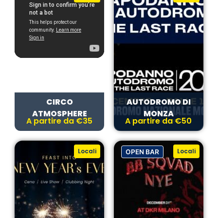
CIRCO
AUTODROMO DI
ATMOSPHERE
MONZA
A partire da €35
A partire da €50
Locali
Locali
OPEN BAR