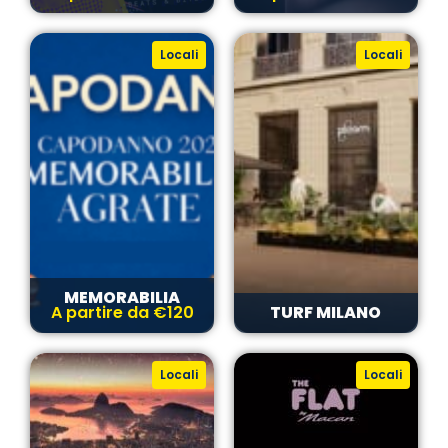
Locali
Locali
MEMORABILIA
A partire da €120
TURF MILANO
Locali
Locali