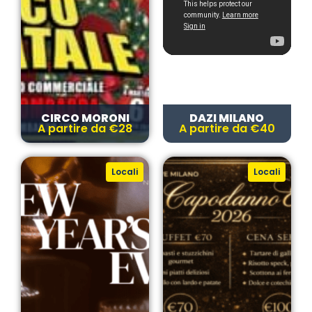
CIRCO MORONI
DAZI MILANO
A partire da €28
A partire da €40
Locali
Locali