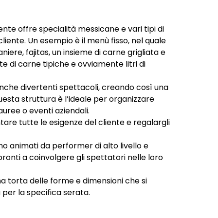
te offre specialità messicane e vari tipi di
liente. Un esempio è il menù fisso, nel quale
iere, fajitas, un insieme di carne grigliata e
te di carne tipiche e ovviamente litri di
 anche divertenti spettacoli, creando così una
questa struttura è l’ideale per organizzare
lauree o eventi aziendali.
re tutte le esigenze del cliente e regalargli
no animati da performer di alto livello e
ronti a coinvolgere gli spettatori nelle loro
una torta delle forme e dimensioni che si
per la specifica serata.