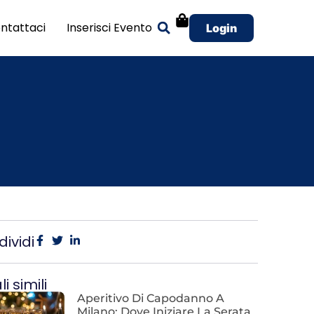
ntattaci
Inserisci Evento
Login
ividi
i simili
Aperitivo Di Capodanno A
Milano: Dove Iniziare La Serata