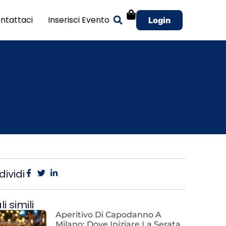
ntattaci
Inserisci Evento
Login
ividi
i simili
Aperitivo Di Capodanno A
Milano: Dove Iniziare La Serata