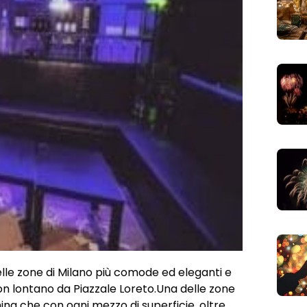
elle zone di Milano più comode ed eleganti e
n lontano da Piazzale Loreto.Una delle zone
hina che con ogni mezzo di superficie, oltre