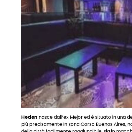
Heden
nasce dall’ex Mejor ed è situato in una d
più precisamente in zona Corso Buenos Aires, no
della città facilmente raggiungibile, sia in macc