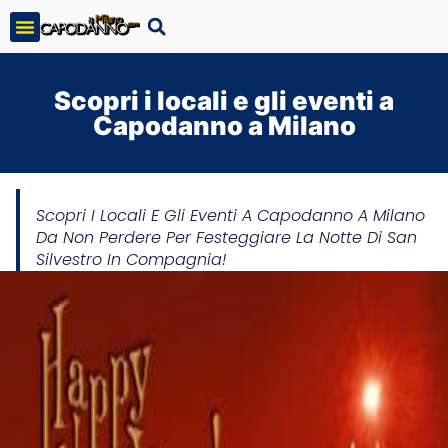
Scopri i locali e gli eventi a
Capodanno a Milano
Scopri I Locali E Gli Eventi A Capodanno A Milano
Da Non Perdere Per Festeggiare La Notte Di San
Silvestro In Compagnia!