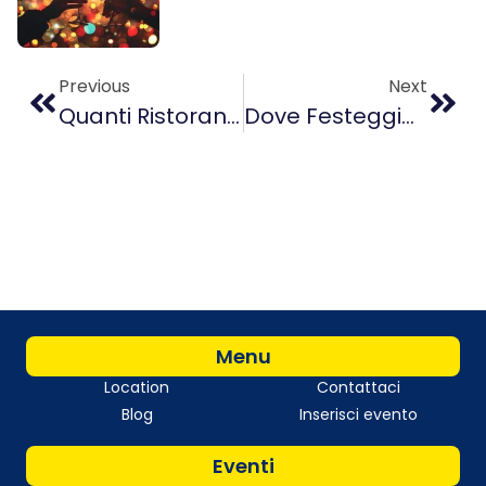
Previous
Next
Quanti Ristoranti Stellati Ci Sono A Milano
Dove Festeggiare Capodanno A Milano
Menu
Location
Contattaci
Blog
Inserisci evento
Eventi