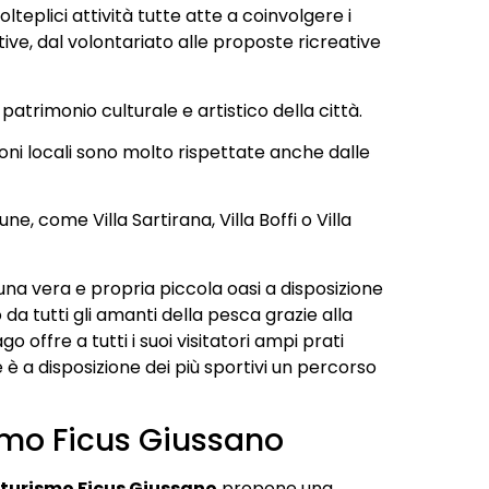
lteplici attività tutte atte a coinvolgere i
ortive, dal volontariato alle proposte ricreative
patrimonio culturale e artistico della città.
ioni locali sono molto rispettate anche dalle
e, come Villa Sartirana, Villa Boffi o Villa
 una vera e propria piccola oasi a disposizione
 da tutti gli amanti della pesca grazie alla
go offre a tutti i suoi visitatori ampi prati
re è a disposizione dei più sportivi un percorso
mo Ficus Giussano
turismo Ficus Giussano
propone una