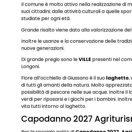
Il comune è molto attivo nella realizzazione di mo
suoi cittadini; dalle attività culturali a quelle sp
studiate per ogni età.
Grande risalto viene dato alla valorizzazione del 
Inoltre le usanze e la conservazione delle tradiz
nuove generazioni.
Di grande pregio sono le
VILLE
presenti nel comun
Longoni.
Fiore all’occhiello di Giussano è il suo
laghetto
,
di tutti gli amanti della natura. Molto apprezzato
possibilità di pescare nelle sue acque. Inoltre il la
verdi per riposarsi e i giochi per i bambini. Inolt
vita tutti intorno al laghetto.
Capodanno 2027 Agrituris
Per la speciale notte di
Capodanno 2027, Agri