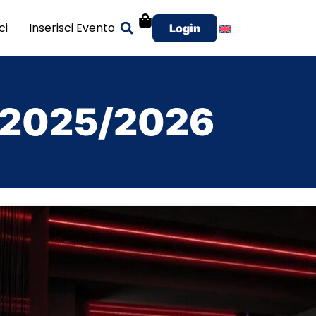
ci
Inserisci Evento
Login
o 2025/2026
Republic Milano
Per chi è sempre alla ricerca di novità e nuove
tendenze, Capodanno 2026 al Repvblic Milano è
la soluzione ideale. DINNER SHOW e DJ per un
serata indimenticabile.