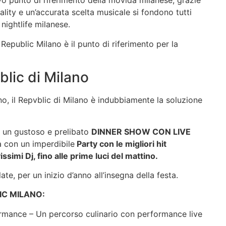
vo punto di riferimento della movida milanese, grazie
ality e un’accurata scelta musicale si fondono tutti
nightlife milanese.
Republic Milano è il punto di riferimento per la
lic di Milano
nno, il Repvblic di Milano è indubbiamente la soluzione
on un gustoso e prelibato
DINNER SHOW CON LIVE
a con un imperdibile
Party con le migliori hit
simi Dj, fino alle prime luci del mattino.
ate, per un inizio d’anno all’insegna della festa.
C MILANO:
rmance – Un percorso culinario con performance live