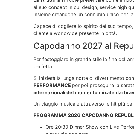
La struttura si vuole presentare come il nuo
al suo concept in cui design, service high qu
insieme creandone un connubio unico per la 
Capace di cogliere lo spirito del suo tempo, 
clientela worldwide presente in città.
Capodanno 2027 al Repub
Per festeggiare in grande stile la fine dell’a
perfetta.
Si inizierà la lunga notte di divertimento c
PERFORMANCE
per poi proseguire la serat
internazionali del momento mixate dai bravis
Un viaggio musicale attraverso le hit più ball
PROGRAMMA 2026 CAPODANNO REPUBLI
Ore 20:30 Dinner Show con Live Perfo
e servizio dedicato