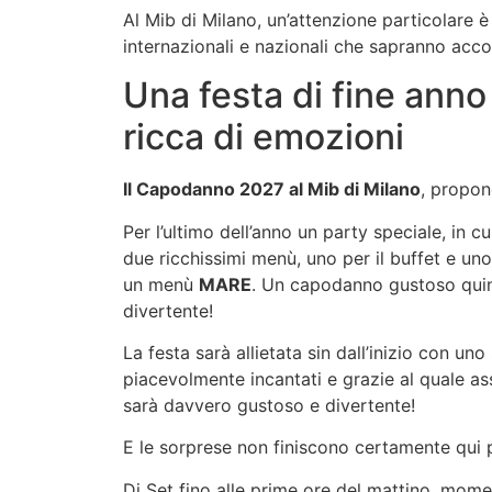
Al Mib di Milano, un’attenzione particolare è 
internazionali e nazionali che sapranno ac
Una festa di fine anno
ricca di emozioni
Il Capodanno 2027 al Mib di Milano
, propon
Per l’ultimo dell’anno un party speciale, in 
due ricchissimi menù, uno per il buffet e un
un menù
MARE
. Un capodanno gustoso quind
divertente!
La festa sarà allietata sin dall’inizio con un
piacevolmente incantati e grazie al quale ass
sarà davvero gustoso e divertente!
E le sorprese non finiscono certamente qui p
Dj Set fino alle prime ore del mattino, mome