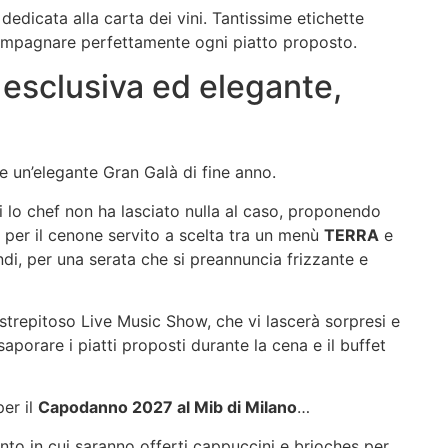
dedicata alla carta dei vini. Tantissime etichette
compagnare perfettamente ogni piatto proposto.
 esclusiva ed elegante,
e un’elegante Gran Galà di fine anno.
cui lo chef non ha lasciato nulla al caso, proponendo
o per il cenone servito a scelta tra un menù
TERRA
e
i, per una serata che si preannuncia frizzante e
o strepitoso Live Music Show, che vi lascerà sorpresi e
aporare i piatti proposti durante la cena e il buffet
er il
Capodanno 2027 al Mib di Milano
…
nto in cui saranno offerti cappuccini e brioches per