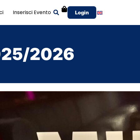
ci
Inserisci Evento
Login
025/2026
Mib Milano
Capodanno 2027 MIB Milano, la festa più cool
della movida nel cuore della città.
02 845 711 25