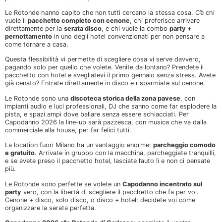
Le Rotonde hanno capito che non tutti cercano la stessa cosa. C’è chi
vuole il
pacchetto completo con cenone
, chi preferisce arrivare
direttamente per la
serata disco
, e chi vuole la combo
party +
pernottamento
in uno degli hotel convenzionati per non pensare a
come tornare a casa.
Questa flessibilità vi permette di scegliere cosa vi serve davvero,
pagando solo per quello che volete. Venite da lontano? Prendete il
pacchetto con hotel e svegliatevi il primo gennaio senza stress. Avete
già cenato? Entrate direttamente in disco e risparmiate sul cenone.
Le Rotonde sono una
discoteca storica della zona pavese
, con
impianti audio e luci professionali, DJ che sanno come far esplodere la
pista, e spazi ampi dove ballare senza essere schiacciati. Per
Capodanno 2026 la line-up sarà pazzesca, con musica che va dalla
commerciale alla house, per far felici tutti.
La location fuori Milano ha un vantaggio enorme:
parcheggio comodo
e gratuito
. Arrivate in gruppo con la macchina, parcheggiate tranquilli,
e se avete preso il pacchetto hotel, lasciate l’auto lì e non ci pensate
più.
Le Rotonde sono perfette se volete un
Capodanno incentrato sul
party
vero, con la libertà di scegliere il pacchetto che fa per voi.
Cenone + disco, solo disco, o disco + hotel: decidete voi come
organizzare la serata perfetta.