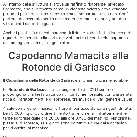
All’interno della struttura si trova un raffinato ristorante, arredato
finemente, che si presenta come un elegante salotto dove vengono
proposti piatti della tradizione italiana e lombarda. I talentuosi Chef
partono dall’accurata scelta delle materie prime stagionali, per dare
vita a piatti saporiti e gustosi.
Anche i palati più esigenti saranno deliziati e soddisfatti. Un’occhio di
riguardo è riservato alla carta dei vini, tante etichette che sapranno
accompagnare al meglio ogni piatto.
Capodanno Mamacita alle
Rotonde di Garlasco
Il
Capodanno delle Rotonde di Garlasco
si preannuncia memorabile!
Le
Rotonde di Garlasco
, per la lunga notte del 31 Dicembre,
propongono una festa unica con un party memorabile, con una serata
ricca di intrattenimenti e di sorprese, tra musica di vari generi e Dj Set.
4 sale con 5 generi musicali differenti per accontentare i gusti di tutti.
Ben 5.000 mq di puro divertimento tra fenomenali intrattenimenti e
tante sorprese dalle ore 20:00 alle ore 07:00 del mattino. Ristorante,
pizzeria, discoteca, sala gioco sono soltanto alcune delle occasioni
per divertirsi al massimo.