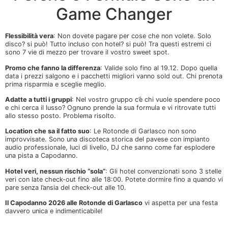
Game Changer
Flessibilità vera
: Non dovete pagare per cose che non volete. Solo
disco? si può! Tutto incluso con hotel? si può! Tra questi estremi ci
sono 7 vie di mezzo per trovare il vostro sweet spot.
Promo che fanno la differenza
: Valide solo fino al 19.12. Dopo quella
data i prezzi salgono e i pacchetti migliori vanno sold out. Chi prenota
prima risparmia e sceglie meglio.
Adatte a tutti i gruppi
: Nel vostro gruppo c’è chi vuole spendere poco
e chi cerca il lusso? Ognuno prende la sua formula e vi ritrovate tutti
allo stesso posto. Problema risolto.
Location che sa il fatto suo
: Le Rotonde di Garlasco non sono
improvvisate. Sono una discoteca storica del pavese con impianto
audio professionale, luci di livello, DJ che sanno come far esplodere
una pista a Capodanno.
Hotel veri, nessun rischio “sola”
: Gli hotel convenzionati sono 3 stelle
veri con late check-out fino alle 18:00. Potete dormire fino a quando vi
pare senza l’ansia del check-out alle 10.
Il Capodanno 2026 alle Rotonde di Garlasco
vi aspetta per una festa
davvero unica e indimenticabile!