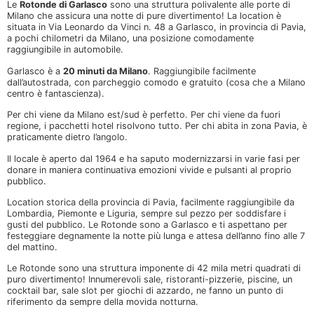
Le
Rotonde di Garlasco
sono una struttura polivalente alle porte di
Milano che assicura una notte di pure divertimento! La location è
situata in Via Leonardo da Vinci n. 48 a Garlasco, in provincia di Pavia,
a pochi chilometri da Milano, una posizione comodamente
raggiungibile in automobile.
Garlasco è a
20 minuti da Milano
. Raggiungibile facilmente
dall’autostrada, con parcheggio comodo e gratuito (cosa che a Milano
centro è fantascienza).
Per chi viene da Milano est/sud è perfetto. Per chi viene da fuori
regione, i pacchetti hotel risolvono tutto. Per chi abita in zona Pavia, è
praticamente dietro l’angolo.
Il locale è aperto dal 1964 e ha saputo modernizzarsi in varie fasi per
donare in maniera continuativa emozioni vivide e pulsanti al proprio
pubblico.
Location storica della provincia di Pavia, facilmente raggiungibile da
Lombardia, Piemonte e Liguria, sempre sul pezzo per soddisfare i
gusti del pubblico. Le Rotonde sono a Garlasco e ti aspettano per
festeggiare degnamente la notte più lunga e attesa dell’anno fino alle 7
del mattino.
Le Rotonde sono una struttura imponente di 42 mila metri quadrati di
puro divertimento! Innumerevoli sale, ristoranti-pizzerie, piscine, un
cocktail bar, sale slot per giochi di azzardo, ne fanno un punto di
riferimento da sempre della movida notturna.