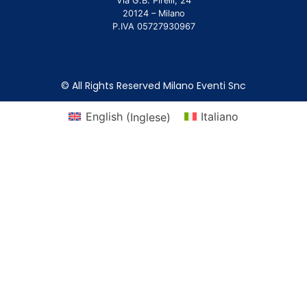
Via G.B. Pirelli, 24
20124 – Milano
P.IVA 05727930967
© All Rights Reserved Milano Eventi Snc
English
(
Inglese
)
Italiano