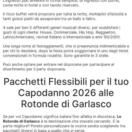
L’ingresso può avvenire in forma semplice, di ingresso con buffet,
come notte in hotel o con tavolo riservato.
Il ricco buffet verrà proposto per tutta la notte, molteplici sfiziosità e
tanti golosi piatti da assaporare tra un ballo e l’altro.
4 sale per ben 5 differenti generi musicali diversi, per soddisfare i
gusti di ogni cliente: House, Commerciale, Hip Hop, Reggaeton,
Latino/Americano, revival Italiano e Internazionale e anni ’90/2000.
Una lunga notte di festeggiamenti, che si preannuncia indimenticabile e
per chi lo desidera, dopo la festa potrà soggiornare in uno degli Hotel
convenzionati in formula roulette. Sono garantite le 3 stelle.
Puoi anche optare per entrare nel dopocena per partecipare al
divertimento per il party dopocena.
Pacchetti Flessibili per il tuo
Capodanno 2026 alle
Rotonde di Garlasco
Se per voi Capodanno significa ballare fino all’alba in discoteca,
Le
Rotonde di Garlasco
è la destinazione che stavate cercando. E la
parte migliore? Potete personalizzare la vostra serata scegliendo tra
pacchetti diversi in base a quello che vi serve.