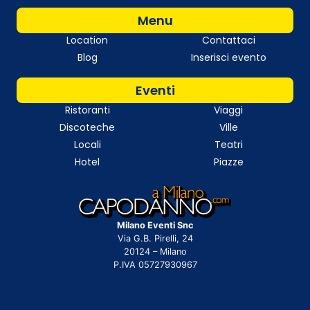
Menu
Location
Contattaci
Blog
Inserisci evento
Eventi
Ristoranti
Viaggi
Discoteche
Ville
Locali
Teatri
Hotel
Piazze
Milano Eventi Snc
Via G.B. Pirelli, 24
20124 – Milano
P.IVA 05727930967