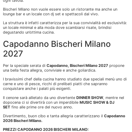
ogni tavola.
Bischeri Milano non vuole essere solo un ristorante ma anche un
lounge bar e un locale con dj set e spettacoli dal vivo.
La struttura è infatti caratterizza per la sua convivialità ed esclusività:
un locale minimal e alla moda dove scambiarsi risate, brindisi
degustando un’ottima cucina.
Capodanno Bischeri Milano
2027
Per la speciale serata di
Capodanno, Bischeri Milano 2027
propone
una bella festa allegra, conviviale e anche goliardica.
I bravissimi chef della cucina hanno studiato due speciali menù uno di
carne e uno di pesce, ricchi di prelibati piatti che sapranno
conquistare anche i palati più esigenti.
Il cenone sarà allietato da uno divertente
DINNER SHOW
, mentre nel
dopocena ci si divertirà con un imperdibile
MUSIC SHOW & DJ
SET
fino alle prime ore del nuovo anno.
Divertimento, buon cibo e tanta allegria caratterizzano il
Capodanno
2026 Bischeri Milano.
PREZZI CAPODANNO 2026 BISCHERI MILANO: